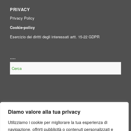
PRIVACY
Privacy Policy
Cookie-policy
Esercizio dei diritti degli interessati artt. 15-22 GDPR
….
NOTE LEGALI
Diamo valore alla tua privacy
Contenuto non presente perché non obbligatorio, per legge, per il
Consorzio.
Utilizziamo i cookie per migliorare la tua esperienza di
navigazione, offrirti pubblicità o contenuti personalizzati e