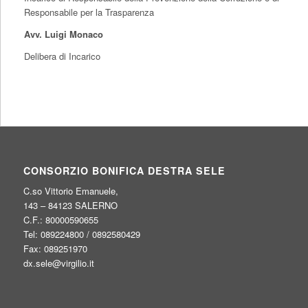
Responsabile per la Trasparenza
Avv. Luigi Monaco
Delibera di Incarico
CONSORZIO BONIFICA DESTRA SELE
C.so Vittorio Emanuele,
143 – 84123 SALERNO
C.F.: 80000590655
Tel: 089224800 / 0892580429
Fax: 089251970
dx.sele@virgilio.it