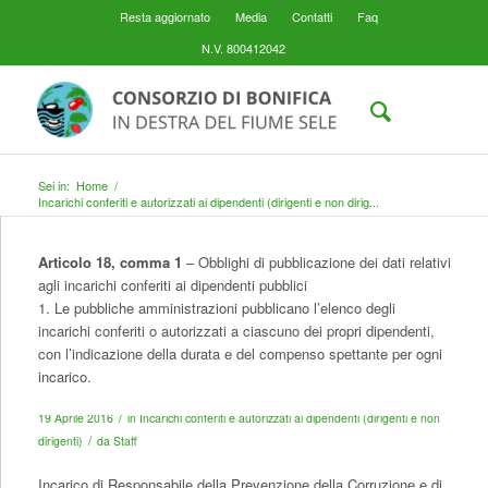
Resta aggiornato
Media
Contatti
Faq
N.V. 800412042
Sei in:
Home
/
Incarichi conferiti e autorizzati ai dipendenti (dirigenti e non dirig...
Articolo 18, comma 1
– Obblighi di pubblicazione dei dati relativi
agli incarichi conferiti ai dipendenti pubblici
1. Le pubbliche amministrazioni pubblicano l’elenco degli
incarichi conferiti o autorizzati a ciascuno dei propri dipendenti,
con l’indicazione della durata e del compenso spettante per ogni
incarico.
/
19 Aprile 2016
in
Incarichi conferiti e autorizzati ai dipendenti (dirigenti e non
/
dirigenti)
da
Staff
Incarico di Responsabile della Prevenzione della Corruzione e di