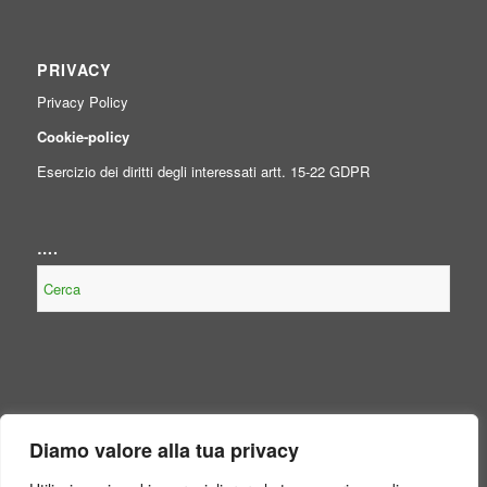
PRIVACY
Privacy Policy
Cookie-policy
Esercizio dei diritti degli interessati artt. 15-22 GDPR
….
NOTE LEGALI
Diamo valore alla tua privacy
Contenuto non presente perché non obbligatorio, per legge, per il
Consorzio.