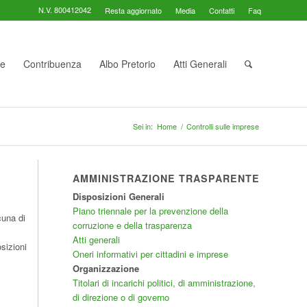
N.V. 800412042
Resta aggiornato
Media
Contatti
Faq
te
Contribuenza
Albo Pretorio
Atti Generali
Sei in:
Home
/
Controlli sulle imprese
AMMINISTRAZIONE TRASPARENTE
Disposizioni Generali
Piano triennale per la prevenzione della
cuna di
corruzione e della trasparenza
Atti generali
sizioni
Oneri informativi per cittadini e imprese
Organizzazione
Titolari di incarichi politici, di amministrazione,
di direzione o di governo