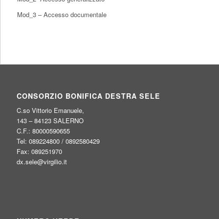
Mod_3 – Accesso documentale
CONSORZIO BONIFICA DESTRA SELE
C.so Vittorio Emanuele,
143 – 84123 SALERNO
C.F.: 80000590655
Tel: 089224800 / 0892580429
Fax: 089251970
dx.sele@virgilio.it