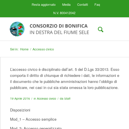
Resta aggiornato
Media
Contatti
Faq
N.V. 800412042
Sei in:
Home
/
Accesso civico
L’accesso civico è disciplinato dall’art. 5 del D.Lgs 33/2013. Esso
comporta il diritto di chiunque di richiedere i dati, le informazioni e
il documento che le pubbliche amministrazioni hanno l’obbligo di
pubblicare, nei casi in cui sia stata omessa la loro pubblicazione.
/
/
19 Aprile 2016
in
Accesso civico
da
Staff
Disposizioni
Mod_1 – Accesso semplice
Mod_2- Accesso generalizzato