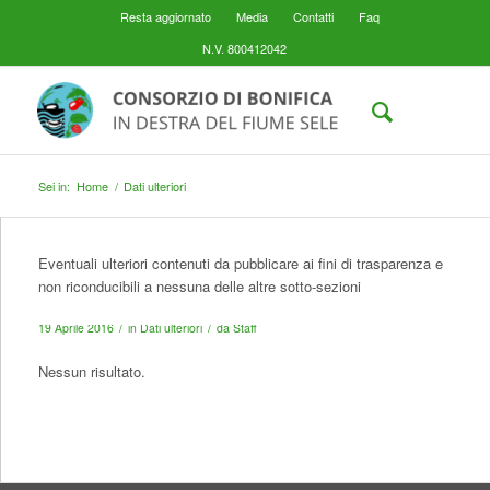
Resta aggiornato
Media
Contatti
Faq
N.V. 800412042
Sei in:
Home
/
Dati ulteriori
Eventuali ulteriori contenuti da pubblicare ai fini di trasparenza e
non riconducibili a nessuna delle altre sotto-sezioni
/
/
19 Aprile 2016
in
Dati ulteriori
da
Staff
Nessun risultato.