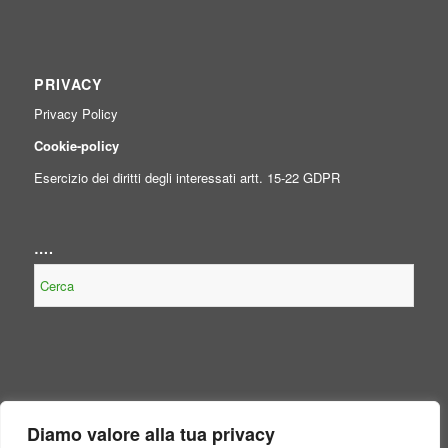
PRIVACY
Privacy Policy
Cookie-policy
Esercizio dei diritti degli interessati artt. 15-22 GDPR
….
NOTE LEGALI
Diamo valore alla tua privacy
Contenuto non presente perché non obbligatorio, per legge, per il