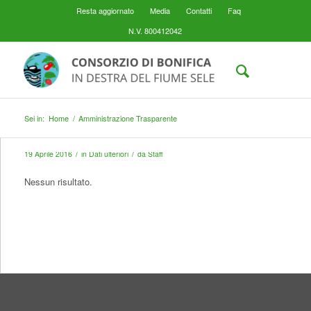
Resta aggiornato
Media
Contatti
Faq
N.V. 800412042
Sei in:
Home
/
Amministrazione Trasparente
/
/
19 Aprile 2016
in
Dati ulteriori
da
Staff
Nessun risultato.