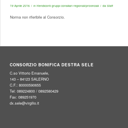
/
/
19 Aprile 2016
in
Rendiconti gruppi consiliari regionali/provinciali
da
Staff
Norma non riferibile al Consorzio.
CONSORZIO BONIFICA DESTRA SELE
C.so Vittorio Emanuele,
143 – 84123 SALERNO
C.F.: 80000590655
Tel: 089224800 / 0892580429
Fax: 089251970
dx.sele@virgilio.it