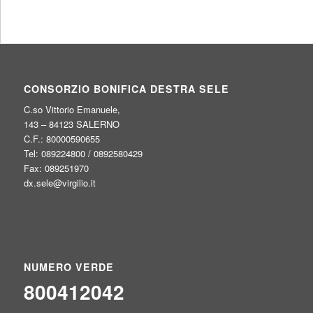
CONSORZIO BONIFICA DESTRA SELE
C.so Vittorio Emanuele,
143 – 84123 SALERNO
C.F.: 80000590655
Tel: 089224800 / 0892580429
Fax: 089251970
dx.sele@virgilio.it
NUMERO VERDE
800412042