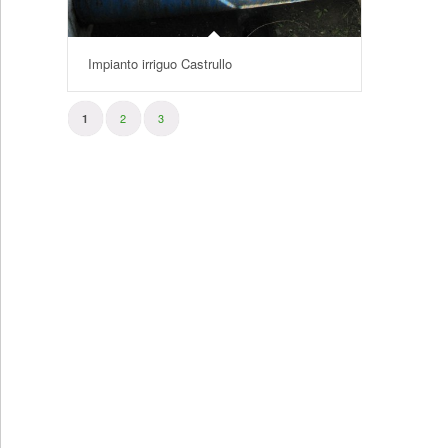
Impianto irriguo Castrullo
2
3
1