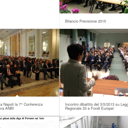
Bilancio Previsione 2015
 a Napoli la 7^ Conferenza
Incontro dibattito del 3/5/2013 su Leg
iva ANBI
Regionale 33 e Fondi Europei