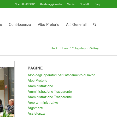
N.V. 800412042
Resta aggiornato
Media
Contatti
Faq
te
Contribuenza
Albo Pretorio
Atti Generali
Sei in:
Home
/
Fotogallery
/
Gallery
PAGINE
Albo degli operatori per l’affidamento di lavori
Albo Pretorio
Amministrazione
Amministrazione Trasparente
Amministrazione Trasparente
Aree amministrative
Argomenti
Assistenza