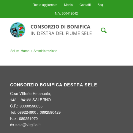
Resta aggiornato
Media
Contatti
Faq
N.V. 800412042
Sei in:
Home
/
Amministrazione
CONSORZIO BONIFICA DESTRA SELE
C.so Vittorio Emanuele,
143 – 84123 SALERNO
C.F.: 80000590655
Tel: 089224800 / 0892580429
Fax: 089251970
dx.sele@virgilio.it