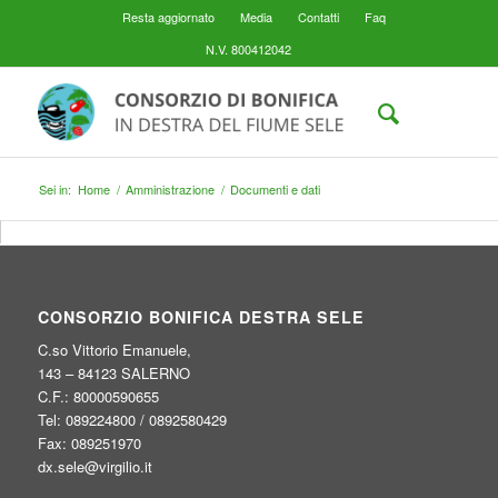
Resta aggiornato
Media
Contatti
Faq
N.V. 800412042
Sei in:
Home
/
Amministrazione
/
Documenti e dati
CONSORZIO BONIFICA DESTRA SELE
C.so Vittorio Emanuele,
143 – 84123 SALERNO
C.F.: 80000590655
Tel: 089224800 / 0892580429
Fax: 089251970
dx.sele@virgilio.it