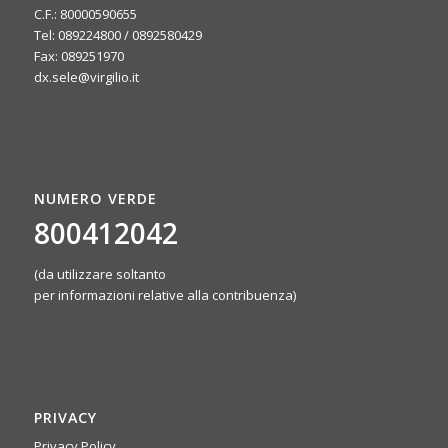
C.F.: 80000590655
Tel: 089224800 / 0892580429
Fax: 089251970
dx.sele@virgilio.it
NUMERO VERDE
800412042
(da utilizzare soltanto
per informazioni relative alla contribuenza)
PRIVACY
Privacy Policy