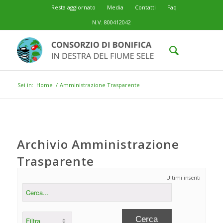
Resta aggiornato
Media
Contatti
Faq
N.V. 800412042
Sei in:
Home
/
Amministrazione Trasparente
Archivio Amministrazione
Trasparente
Ultimi inseriti