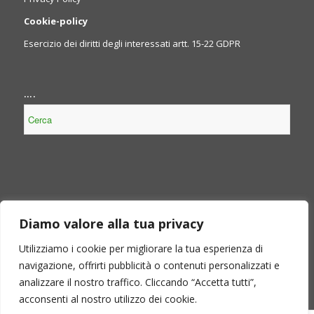
Cookie-policy
Esercizio dei diritti degli interessati artt. 15-22 GDPR
….
NOTE LEGALI
Diamo valore alla tua privacy
Contenuto non presente perché non obbligatorio, per legge,
per il Consorzio.
Utilizziamo i cookie per migliorare la tua esperienza di
navigazione, offrirti pubblicità o contenuti personalizzati e
analizzare il nostro traffico. Cliccando “Accetta tutti”,
acconsenti al nostro utilizzo dei cookie.