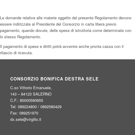
Le domande relative alle materie oggetto del presente Regolamento devono
essere indirizzate al Presidente del Consorzio in carta libera previo
pagamento, quando dovute, delle spese di istruttoria come determinate con
lo stesso Regolamento.
Il pagamento di spese e diritti potrà avvenire anche pronta cassa con il
rilascio di ricevuta.
CONSORZIO BONIFICA DESTRA SELE
C.so Vittorio Emanuele,
143 – 84123 SALERNO
C.F.: 80000590655
Tel: 089224800 / 0892580429
Fax: 089251970
dx.sele@virgilio.it