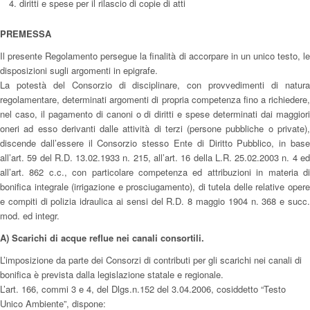
diritti e spese per il rilascio di copie di atti
PREMESSA
Il presente Regolamento persegue la finalità di accorpare in un unico testo, le
disposizioni sugli argomenti in epigrafe.
La potestà del Consorzio di disciplinare, con provvedimenti di natura
regolamentare, determinati argomenti di propria competenza fino a richiedere,
nel caso, il pagamento di canoni o di diritti e spese determinati dai maggiori
oneri ad esso derivanti dalle attività di terzi (persone pubbliche o private),
discende dall’essere il Consorzio stesso Ente di Diritto Pubblico, in base
all’art. 59 del R.D. 13.02.1933 n. 215, all’art. 16 della L.R. 25.02.2003 n. 4 ed
all’art. 862 c.c., con particolare competenza ed attribuzioni in materia di
bonifica integrale (irrigazione e prosciugamento), di tutela delle relative opere
e compiti di polizia idraulica ai sensi del R.D. 8 maggio 1904 n. 368 e succ.
mod. ed integr.
A
) Scarichi di acque reflue nei canali consortili.
L’imposizione da parte dei Consorzi di contributi per gli scarichi nei canali di
bonifica è prevista dalla legislazione statale e regionale.
L’art. 166, commi 3 e 4, del Dlgs.n.152 del 3.04.2006, cosiddetto “Testo
Unico Ambiente”, dispone: