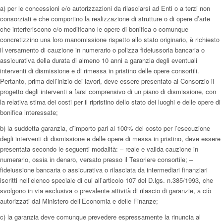
a) per le concessioni e/o autorizzazioni da rilasciarsi ad Enti o a terzi non
consorziati e che comportino la realizzazione di strutture o di opere d’arte
che interferiscono e/o modificano le opere di bonifica o comunque
concretizzino una loro manomissione rispetto allo stato originario, è richiesto
il versamento di cauzione in numerario o polizza fideiussoria bancaria o
assicurativa della durata di almeno 10 anni a garanzia degli eventuali
interventi di dismissione e di rimessa in pristino delle opere consortili.
Pertanto, prima dell’inizio dei lavori, deve essere presentato al Consorzio il
progetto degli interventi a farsi comprensivo di un piano di dismissione, con
la relativa stima dei costi per il ripristino dello stato dei luoghi e delle opere di
bonifica interessate;
b) la suddetta garanzia, d’importo pari al 100% del costo per l’esecuzione
degli interventi di dismissione e delle opere di messa in pristino, deve essere
presentata secondo le seguenti modalità: – reale e valida cauzione in
numerario, ossia in denaro, versato presso il Tesoriere consortile; –
fideiussione bancaria o assicurativa o rilasciata da intermediari finanziari
iscritti nell’elenco speciale di cui all’articolo 107 del D.lgs. n.385/1993, che
svolgono in via esclusiva o prevalente attività di rilascio di garanzie, a ciò
autorizzati dal Ministero dell’Economia e delle Finanze;
c) la garanzia deve comunque prevedere espressamente la rinuncia al