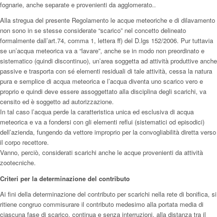
fognarie, anche separate e provenienti da agglomerato..
Alla stregua del presente Regolamento le acque meteoriche e di dilavamento
non sono in se stesse considerate “scarico” nel concetto delineato
formalmente dall’art.74, comma 1, lettera ff) del D.lgs 152/2006. Pur tuttavia
se un’acqua meteorica va a “lavare”, anche se in modo non preordinato e
sistematico (quindi discontinuo), un’area soggetta ad attività produttive anche
passive e trasporta con sé elementi residuali di tale attività, cessa la natura
pura e semplice di acqua meteorica e l’acqua diventa uno scarico vero e
proprio e quindi deve essere assoggettato alla disciplina degli scarichi, va
censito ed è soggetto ad autorizzazione.
In tal caso l’acqua perde la caratteristica unica ed esclusiva di acqua
meteorica e va a fondersi con gli elementi reflui (sistematici od episodici)
dell’azienda, fungendo da vettore improprio per la convogliabilità diretta verso
il corpo recettore.
Vanno, perciò, considerati scarichi anche le acque provenienti da attività
zootecniche.
Criteri per la determinazione del contributo
Ai fini della determinazione del contributo per scarichi nella rete di bonifica, si
ritiene congruo commisurare il contributo medesimo alla portata media di
ciascuna fase di scarico, continua e senza interruzioni, alla distanza tra il