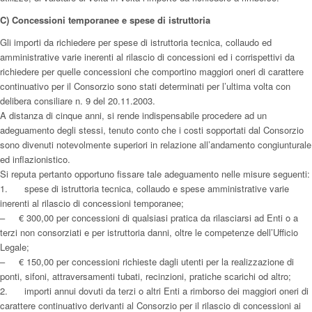
C) Concessioni temporanee e spese di istruttoria
Gli importi da richiedere per spese di istruttoria tecnica, collaudo ed
amministrative varie inerenti al rilascio di concessioni ed i corrispettivi da
richiedere per quelle concessioni che comportino maggiori oneri di carattere
continuativo per il Consorzio sono stati determinati per l’ultima volta con
delibera consiliare n. 9 del 20.11.2003.
A distanza di cinque anni, si rende indispensabile procedere ad un
adeguamento degli stessi, tenuto conto che i costi sopportati dal Consorzio
sono divenuti notevolmente superiori in relazione all’andamento congiunturale
ed inflazionistico.
Si reputa pertanto opportuno fissare tale adeguamento nelle misure seguenti:
1. spese di istruttoria tecnica, collaudo e spese amministrative varie
inerenti al rilascio di concessioni temporanee;
– € 300,00 per concessioni di qualsiasi pratica da rilasciarsi ad Enti o a
terzi non consorziati e per istruttoria danni, oltre le competenze dell’Ufficio
Legale;
– € 150,00 per concessioni richieste dagli utenti per la realizzazione di
ponti, sifoni, attraversamenti tubati, recinzioni, pratiche scarichi od altro;
2. importi annui dovuti da terzi o altri Enti a rimborso dei maggiori oneri di
carattere continuativo derivanti al Consorzio per il rilascio di concessioni ai