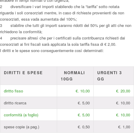
evadere in tempi normali o con urgenza;
2 diversificare i vari importi stabilendo che la “tariffa” sotto notata
riguarda i soli consorziati mentre, in caso di richieste provenienti da non
consorziati, essa vada aumentata del 100%;
3 stabilire che tutti gli importi saranno ridotti del 50% per gli atti che non
richiedono la conformità;
4 precisare altresì che per i certificati sulla contribuenza richiesti dai
consorziati ai fini fiscali sarà applicata la sola tariffa fissa di € 2,00.
I diritti e le spese sono conseguentemente così determinati:
DIRITTI E SPESE
NORMALI
URGENTI 3
10
GG
GG
diritto fisso
€. 10,00
€. 20,00
diritto ricerca
€. 5,00
€. 10,00
conformità (a foglio)
€. 5,00
€. 10,00
spese copie (a pag.)
€. 0,50
€. 1,00