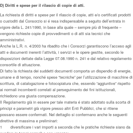
D) Diritti e spese per il rilascio di copie di atti.
La richiesta di diritti e spese per il rilascio di copie, atti e/o certificati prodotti
o custoditi dal Consorzio si é resa indispensabile a seguito dell’entrata in
vigore della L. 241/1990, in base alla quale – sempre più di frequente –
vengono richieste copie di provvedimenti o di atti sia tecnici che
amministrativi.
Anche la L.R. n. 4/2003 ha ribadito che i Consorzi garantiscono l’acceso agli
atti e documenti inerenti l’attività, i servizi e le opere gestite, secondo le
disposizioni dettate dalla Legge 07.08.1990 n. 241 e dal relativo regolamento
consortile di attuazione.
Di fatto la richiesta dei suddetti documenti comporta un dispendio di energie,
umane e di tempo, nonché spese “tecniche” per l’utilizzazione di macchine di
scrittura, di catalogazione e fotocopiatura che, essendo “aggiuntive” rispetto
ai normali incombenti correlati al perseguimento dei fini istituzionali,
richiedono una giusta compensazione.
Il Regolamento già in essere per tale materia é stato adottato sulla scorta di
principi e parametri già vigore presso altri Enti Pubblici, che si ritiene
possano essere confermati. Nel dettaglio si confermano anche le seguenti
direttive di massima e preliminari:
1 diversificare i vari importi a seconda che le pratiche richieste siano da