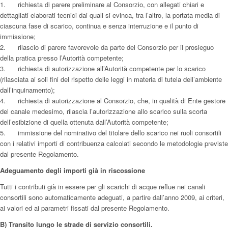
1. richiesta di parere preliminare al Consorzio, con allegati chiari e
dettagliati elaborati tecnici dai quali si evinca, tra l’altro, la portata media di
ciascuna fase di scarico, continua e senza interruzione e il punto di
immissione;
2. rilascio di parere favorevole da parte del Consorzio per il prosieguo
della pratica presso l’Autorità competente;
3. richiesta di autorizzazione all’Autorità competente per lo scarico
(rilasciata ai soli fini del rispetto delle leggi in materia di tutela dell’ambiente
dall’inquinamento);
4. richiesta di autorizzazione al Consorzio, che, in qualità di Ente gestore
del canale medesimo, rilascia l’autorizzazione allo scarico sulla scorta
dell’esibizione di quella ottenuta dall’Autorità competente;
5. immissione del nominativo del titolare dello scarico nei ruoli consortili
con i relativi importi di contribuenza calcolati secondo le metodologie previste
dal presente Regolamento.
Adeguamento degli importi già in riscossione
Tutti i contributi già in essere per gli scarichi di acque reflue nei canali
consortili sono automaticamente adeguati, a partire dall’anno 2009, ai criteri,
ai valori ed ai parametri fissati dal presente Regolamento.
B) Transito lungo le strade di servizio consortili.