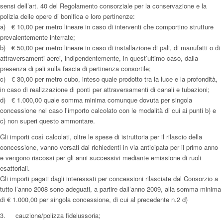
sensi dell’art. 40 del Regolamento consorziale per la conservazione e la
polizia delle opere di bonifica e loro pertinenze:
a) € 10,00 per metro lineare in caso di interventi che comportino strutture
prevalentemente interrate;
b) € 50,00 per metro lineare in caso di installazione di pali, di manufatti o di
attraversamenti aerei, indipendentemente, in quest’ultimo caso, dalla
presenza di pali sulla fascia di pertinenza consortile;
c) € 30,00 per metro cubo, inteso quale prodotto tra la luce e la profondità,
in caso di realizzazione di ponti per attraversamenti di canali e tubazioni;
d) € 1.000,00 quale somma minima comunque dovuta per singola
concessione nel caso l’importo calcolato con le modalità di cui ai punti b) e
c) non superi questo ammontare.
Gli importi così calcolati, oltre le spese di istruttoria per il rilascio della
concessione, vanno versati dai richiedenti in via anticipata per il primo anno
e vengono riscossi per gli anni successivi mediante emissione di ruoli
esattoriali.
Gli importi pagati dagli interessati per concessioni rilasciate dal Consorzio a
tutto l’anno 2008 sono adeguati, a partire dall’anno 2009, alla somma minima
di € 1.000,00 per singola concessione, di cui al precedente n.2 d)
3. cauzione/polizza fideiussoria;