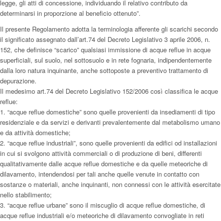
legge, gli atti di concessione, individuando il relativo contributo da
determinarsi in proporzione al beneficio ottenuto”.
Il presente Regolamento adotta la terminologia afferente gli scarichi secondo
il significato assegnato dall’art.74 del Decreto Legislativo 3 aprile 2006, n.
152, che definisce “scarico” qualsiasi immissione di acque reflue in acque
superficiali, sul suolo, nel sottosuolo e in rete fognaria, indipendentemente
dalla loro natura inquinante, anche sottoposte a preventivo trattamento di
depurazione.
Il medesimo art.74 del Decreto Legislativo 152/2006 così classifica le acque
reflue:
1. “acque reflue domestiche” sono quelle provenienti da insediamenti di tipo
residenziale e da servizi e derivanti prevalentemente dal metabolismo umano
e da attività domestiche;
2. “acque reflue industriali”, sono quelle provenienti da edifici od installazioni
in cui si svolgono attività commerciali o di produzione di beni, differenti
qualitativamente dalle acque reflue domestiche e da quelle meteoriche di
dilavamento, intendendosi per tali anche quelle venute in contatto con
sostanze o materiali, anche inquinanti, non connessi con le attività esercitate
nello stabilimento;
3. “acque reflue urbane” sono il miscuglio di acque reflue domestiche, di
acque reflue industriali e/o meteoriche di dilavamento convogliate in reti