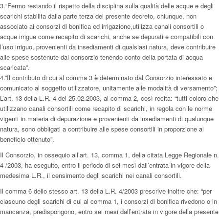
3.“Fermo restando il rispetto della disciplina sulla qualità delle acque e degli
scarichi stabilita dalla parte terza del presente decreto, chiunque, non
associato ai consorzi di bonifica ed irrigazione,utilizza canali consortili o
acque irrigue come recapito di scarichi, anche se depurati e compatibili con
l’uso irriguo, provenienti da insediamenti di qualsiasi natura, deve contribuire
alle spese sostenute dal consorzio tenendo conto della portata di acqua
scaricata”.
4.”Il contributo di cui al comma 3 è determinato dal Consorzio interessato e
comunicato al soggetto utilizzatore, unitamente alle modalità di versamento”;
L’art. 13 della L.R. 4 del 25.02.2003, al comma 2, così recita: “tutti coloro che
utilizzano canali consortili come recapito di scarichi, in regola con le norme
vigenti in materia di depurazione e provenienti da insediamenti di qualunque
natura, sono obbligati a contribuire alle spese consortili in proporzione al
beneficio ottenuto”.
Il Consorzio, in ossequio all’art. 13, comma 1, della citata Legge Regionale n.
4 /2003, ha eseguito, entro il periodo di sei mesi dall’entrata in vigore della
medesima L.R., il censimento degli scarichi nei canali consortili.
Il comma 6 dello stesso art. 13 della L.R. 4/2003 prescrive inoltre che: “per
ciascuno degli scarichi di cui al comma 1, i consorzi di bonifica rivedono o in
mancanza, predispongono, entro sei mesi dall’entrata in vigore della presente