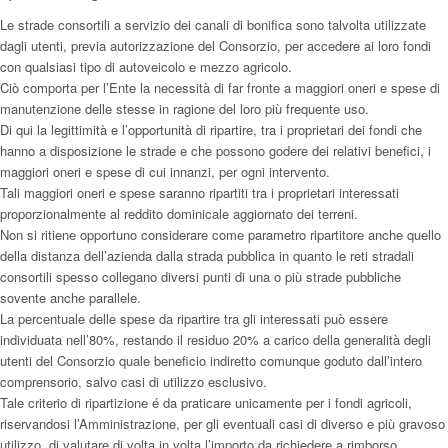
Le strade consortili a servizio dei canali di bonifica sono talvolta utilizzate
dagli utenti, previa autorizzazione del Consorzio, per accedere ai loro fondi
con qualsiasi tipo di autoveicolo e mezzo agricolo.
Ciò comporta per l’Ente la necessità di far fronte a maggiori oneri e spese di
manutenzione delle stesse in ragione del loro più frequente uso.
Di qui la legittimità e l’opportunità di ripartire, tra i proprietari dei fondi che
hanno a disposizione le strade e che possono godere dei relativi benefici, i
maggiori oneri e spese di cui innanzi, per ogni intervento.
Tali maggiori oneri e spese saranno ripartiti tra i proprietari interessati
proporzionalmente al reddito dominicale aggiornato dei terreni.
Non si ritiene opportuno considerare come parametro ripartitore anche quello
della distanza dell’azienda dalla strada pubblica in quanto le reti stradali
consortili spesso collegano diversi punti di una o più strade pubbliche
sovente anche parallele.
La percentuale delle spese da ripartire tra gli interessati può essere
individuata nell’80%, restando il residuo 20% a carico della generalità degli
utenti del Consorzio quale beneficio indiretto comunque goduto dall’intero
comprensorio, salvo casi di utilizzo esclusivo.
Tale criterio di ripartizione é da praticare unicamente per i fondi agricoli,
riservandosi l’Amministrazione, per gli eventuali casi di diverso e più gravoso
utilizzo, di valutare di volta in volta l’importo da richiedere a rimborso.