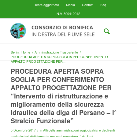
Resta aggiornato
Media
Contatti
Faq
N.V. 800412042
Sei in:
Home
/
Amministrazione Trasparente
/
PROCEDURA APERTA SOPRA SOGLIA PER CONFERIMENTO
APPALTO PROGETTAZIONE PER...
PROCEDURA APERTA SOPRA
SOGLIA PER CONFERIMENTO
APPALTO PROGETTAZIONE PER
“Intervento di ristrutturazione e
miglioramento della sicurezza
idraulica della diga di Persano – I°
Stralcio Funzionale”
/
5 Dicembre 2017
in
Atti delle amministrazioni aggiudicatrici e degli enti
/
aggiudicatori distintamente per ogni procedura
da
Staff