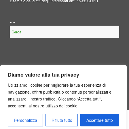
Esercizio dei diritti degli interessati artt. 15-22 GDPR
….
NOTE LEGALI
Diamo valore alla tua privacy
Contenuto non presente perché non obbligatorio, per legge, per il
Consorzio.
Utilizziamo i cookie per migliorare la tua esperienza di
navigazione, offrirti pubblicità o contenuti personalizzati e
analizzare il nostro traffico. Cliccando “Accetta tutti”,
acconsenti al nostro utilizzo dei cookie.
2024© Copyright - Consorzio di Bonifica in Destra del Fiume Sele
Personalizza
Rifiuta tutto
Accettare tutto
Chi Siamo
Amministrazione Trasparente
Contribuenza
Albo Pretorio
Atti Generali