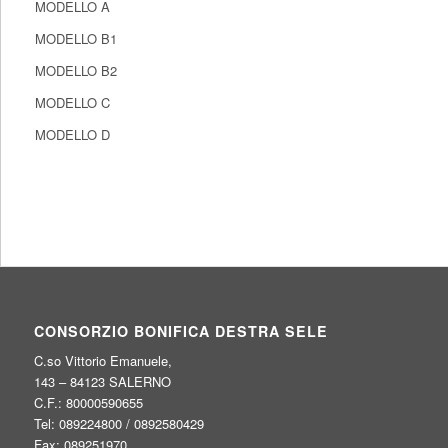
MODELLO A
MODELLO B1
MODELLO B2
MODELLO C
MODELLO D
CONSORZIO BONIFICA DESTRA SELE
C.so Vittorio Emanuele,
143 – 84123 SALERNO
C.F.: 80000590655
Tel: 089224800 / 0892580429
Fax: 089251970