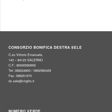
CONSORZIO BONIFICA DESTRA SELE
C.so Vittorio Emanuele,
143 – 84123 SALERNO
C.F.: 80000590655
Tel: 089224800 / 0892580429
Fax: 089251970
dx.sele@virgilio.it
NUMERO VERDE