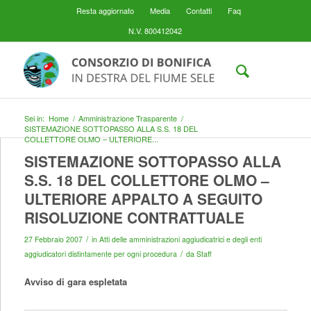
Resta aggiornato
Media
Contatti
Faq
N.V. 800412042
Sei in:
Home
/
Amministrazione Trasparente
/
SISTEMAZIONE SOTTOPASSO ALLA S.S. 18 DEL
COLLETTORE OLMO – ULTERIORE...
SISTEMAZIONE SOTTOPASSO ALLA
S.S. 18 DEL COLLETTORE OLMO –
ULTERIORE APPALTO A SEGUITO
RISOLUZIONE CONTRATTUALE
/
27 Febbraio 2007
in
Atti delle amministrazioni aggiudicatrici e degli enti
/
aggiudicatori distintamente per ogni procedura
da
Staff
Avviso di gara espletata