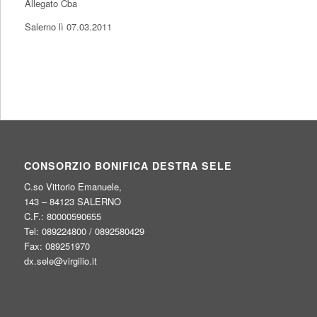
Allegato C
ba
Salerno lì 07.03.2011
CONSORZIO BONIFICA DESTRA SELE
C.so Vittorio Emanuele,
143 – 84123 SALERNO
C.F.: 80000590655
Tel: 089224800 / 0892580429
Fax: 089251970
dx.sele@virgilio.it