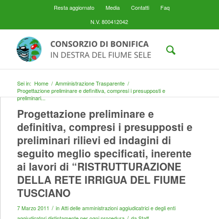
Resta aggiornato
Media
Contatti
Faq
N.V. 800412042
Sei in:
Home
/
Amministrazione Trasparente
/
Progettazione preliminare e definitiva, compresi i presupposti e
preliminari...
Progettazione preliminare e
definitiva, compresi i presupposti e
preliminari rilievi ed indagini di
seguito meglio specificati, inerente
ai lavori di “RISTRUTTURAZIONE
DELLA RETE IRRIGUA DEL FIUME
TUSCIANO
/
7 Marzo 2011
in
Atti delle amministrazioni aggiudicatrici e degli enti
/
aggiudicatori distintamente per ogni procedura
da
Staff