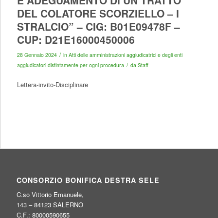
E ADEGUAMENTO DI UN TRATTO
DEL COLATORE SCORZIELLO – I
STRALCIO” – CIG: B01E09478F –
CUP: D21E16000450006
/
28 Gennaio 2024
in
Atti delle amministrazioni aggiudicatrici e degli enti
/
aggiudicatori distintamente per ogni procedura
da
Staff
Lettera-invito-Disciplinare
CONSORZIO BONIFICA DESTRA SELE
C.so Vittorio Emanuele,
143 – 84123 SALERNO
C.F.: 80000590655