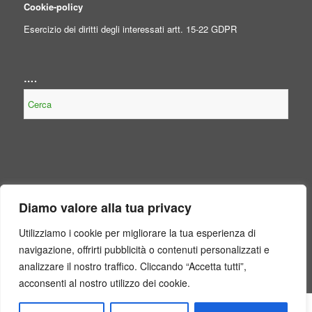
Cookie-policy
Esercizio dei diritti degli interessati artt. 15-22 GDPR
….
NOTE LEGALI
Diamo valore alla tua privacy
Contenuto non presente perché non obbligatorio, per legge, per il
Consorzio.
Utilizziamo i cookie per migliorare la tua esperienza di
navigazione, offrirti pubblicità o contenuti personalizzati e
analizzare il nostro traffico. Cliccando “Accetta tutti”,
acconsenti al nostro utilizzo dei cookie.
2024© Copyright - Consorzio di Bonifica in Destra del Fiume Sele