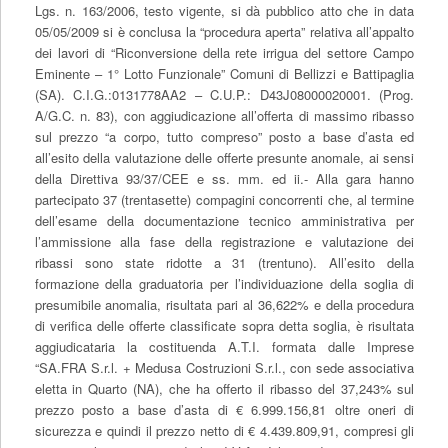
Lgs. n. 163/2006, testo vigente, si dà pubblico atto che in data
05/05/2009 si è conclusa la “procedura aperta” relativa all’appalto
dei lavori di “Riconversione della rete irrigua del settore Campo
Eminente – 1° Lotto Funzionale” Comuni di Bellizzi e Battipaglia
(SA). C.I.G.:0131778AA2 – C.U.P.: D43J08000020001. (Prog.
A/G.C. n. 83), con aggiudicazione all’offerta di massimo ribasso
sul prezzo “a corpo, tutto compreso” posto a base d’asta ed
all’esito della valutazione delle offerte presunte anomale, ai sensi
della Direttiva 93/37/CEE e ss. mm. ed ii.- Alla gara hanno
partecipato 37 (trentasette) compagini concorrenti che, al termine
dell’esame della documentazione tecnico amministrativa per
l’ammissione alla fase della registrazione e valutazione dei
ribassi sono state ridotte a 31 (trentuno). All’esito della
formazione della graduatoria per l’individuazione della soglia di
presumibile anomalia, risultata pari al 36,622% e della procedura
di verifica delle offerte classificate sopra detta soglia, è risultata
aggiudicataria la costituenda A.T.I. formata dalle Imprese
“SA.FRA S.r.l. + Medusa Costruzioni S.r.l., con sede associativa
eletta in Quarto (NA), che ha offerto il ribasso del 37,243% sul
prezzo posto a base d’asta di € 6.999.156,81 oltre oneri di
sicurezza e quindi il prezzo netto di € 4.439.809,91, compresi gli