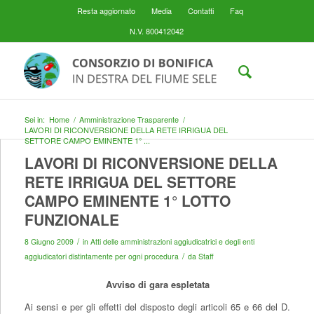
Resta aggiornato
Media
Contatti
Faq
N.V. 800412042
Sei in:
Home
/
Amministrazione Trasparente
/
LAVORI DI RICONVERSIONE DELLA RETE IRRIGUA DEL
SETTORE CAMPO EMINENTE 1° ...
LAVORI DI RICONVERSIONE DELLA
RETE IRRIGUA DEL SETTORE
CAMPO EMINENTE 1° LOTTO
FUNZIONALE
/
8 Giugno 2009
in
Atti delle amministrazioni aggiudicatrici e degli enti
/
aggiudicatori distintamente per ogni procedura
da
Staff
Avviso di gara espletata
Ai sensi e per gli effetti del disposto degli articoli 65 e 66 del D.