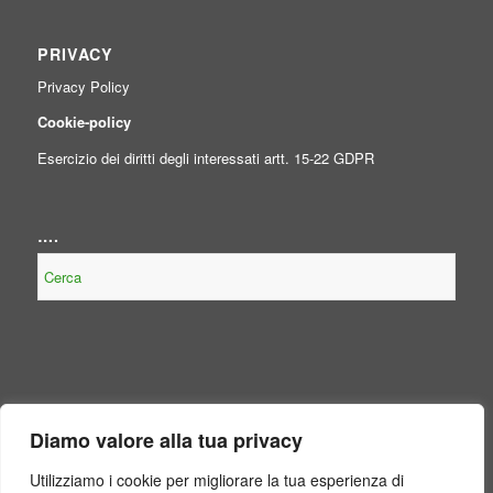
PRIVACY
Privacy Policy
Cookie-policy
Esercizio dei diritti degli interessati artt. 15-22 GDPR
….
NOTE LEGALI
Diamo valore alla tua privacy
Contenuto non presente perché non obbligatorio, per legge, per il
Consorzio.
Utilizziamo i cookie per migliorare la tua esperienza di