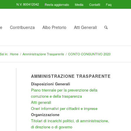
N.V. 800412042
Resta aggiornato
Media
Contatti
Faq
te
Contribuenza
Albo Pretorio
Atti Generali
Sei in:
Home
/
Amministrazione Trasparente
/
CONTO CONSUNTIVO 2020
AMMINISTRAZIONE TRASPARENTE
Disposizioni Generali
Piano triennale per la prevenzione della
corruzione e della trasparenza
Atti generali
Oneri informativi per cittadini e imprese
Organizzazione
Titolari di incarichi politici, di amministrazione,
di direzione o di governo