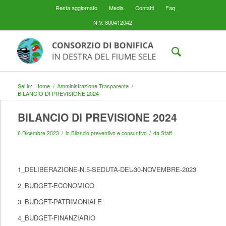
Resta aggiornato
Media
Contatti
Faq
N.V. 800412042
Sei in:
Home
/
Amministrazione Trasparente
/
BILANCIO DI PREVISIONE 2024
BILANCIO DI PREVISIONE 2024
/
/
6 Dicembre 2023
in
Bilancio preventivo e consuntivo
da
Staff
1_DELIBERAZIONE-N.5-SEDUTA-DEL-30-NOVEMBRE-2023
2_BUDGET-ECONOMICO
3_BUDGET-PATRIMONIALE
4_BUDGET-FINANZIARIO