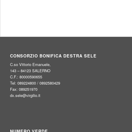
CONSORZIO BONIFICA DESTRA SELE
C.so Vittorio Emanuele,
143 – 84123 SALERNO
C.F.: 80000590655
Tel: 089224800 / 0892580429
Fax: 089251970
dx.sele@virgilio.it
NUMERO VERDE