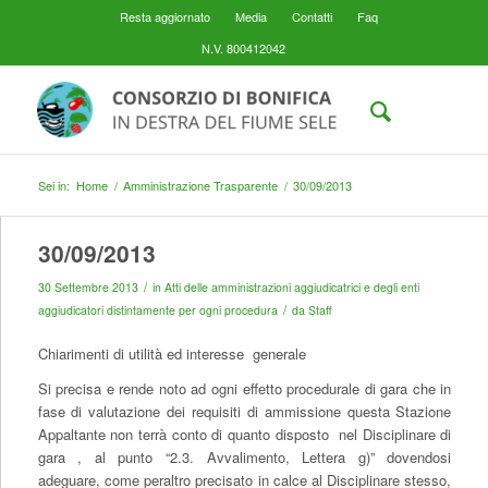
Resta aggiornato
Media
Contatti
Faq
N.V. 800412042
Sei in:
Home
/
Amministrazione Trasparente
/
30/09/2013
30/09/2013
/
30 Settembre 2013
in
Atti delle amministrazioni aggiudicatrici e degli enti
/
aggiudicatori distintamente per ogni procedura
da
Staff
Chiarimenti di utilità ed interesse generale
Si precisa e rende noto ad ogni effetto procedurale di gara che in
fase di valutazione dei requisiti di ammissione questa Stazione
Appaltante non terrà conto di quanto disposto nel Disciplinare di
gara , al punto “2.3. Avvalimento, Lettera g)” dovendosi
adeguare, come peraltro precisato in calce al Disciplinare stesso,