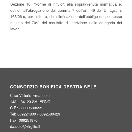
Sezione 10, “Norme di rinvio”, alla sopravvenuta normativa e,
quindi, all’abrogazione del comma 7 dell’art. 49 del D. Lgs. n.
163/06 e, per l’effetto, dell’eliminazione dell’obbligo del possesso
minimo del 70% del requisito di iscrizione nella categoria dei
lavori.
CONSORZIO BONIFICA DESTRA SELE
C.so Vittorio Emanuele,
143 – 84123 SALERNO
C.F.: 80000590655
Tel: 089224800 / 0892580429
Fax: 089251970
dx.sele@virgilio.it