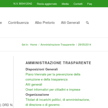
N.V. 800412042
Resta aggiornato
Media
Contatti
Faq
te
Contribuenza
Albo Pretorio
Atti Generali
Sei in:
Home
/
Amministrazione Trasparente
/
29/05/2014
AMMINISTRAZIONE TRASPARENTE
Disposizioni Generali
Piano triennale per la prevenzione della
corruzione e della trasparenza
Atti generali
Oneri informativi per cittadini e imprese
Organizzazione
Titolari di incarichi politici, di amministrazione,
di direzione o di governo
HC) DRD N.