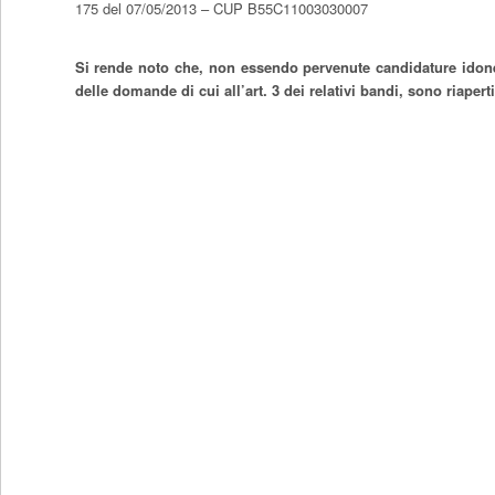
175 del 07/05/2013 – CUP B55C11003030007
Si rende noto che, non essendo pervenute candidature idonee 
delle domande di cui all’art. 3 dei relativi bandi, sono riapert