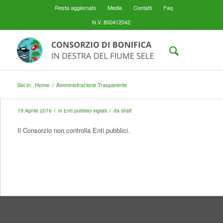
Resta aggiornato
Media
Contatti
Faq
N.V. 800412042
Sei in:
Home
/
Amministrazione Trasparente
/
/
19 Aprile 2016
in
Enti pubblici vigilati
da
Staff
Il Consorzio non controlla Enti pubblici.