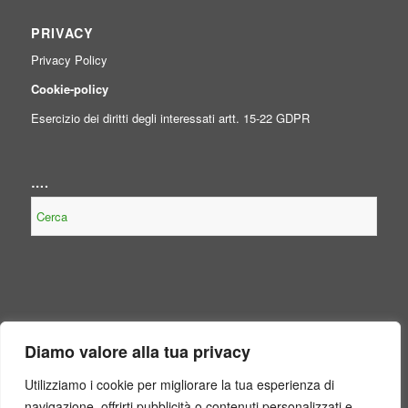
PRIVACY
Privacy Policy
Cookie-policy
Esercizio dei diritti degli interessati artt. 15-22 GDPR
….
NOTE LEGALI
Diamo valore alla tua privacy
Contenuto non presente perché non obbligatorio, per legge, per il
Consorzio.
Utilizziamo i cookie per migliorare la tua esperienza di
navigazione, offrirti pubblicità o contenuti personalizzati e