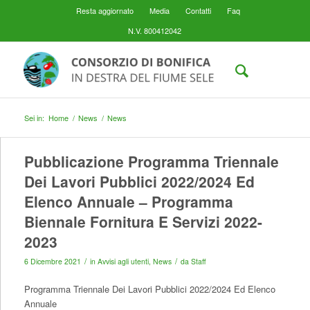
Resta aggiornato
Media
Contatti
Faq
N.V. 800412042
Sei in:
Home
/
News
/
News
Pubblicazione Programma Triennale
Dei Lavori Pubblici 2022/2024 Ed
Elenco Annuale – Programma
Biennale Fornitura E Servizi 2022-
2023
/
/
6 Dicembre 2021
in
Avvisi agli utenti
,
News
da
Staff
Programma Triennale Dei Lavori Pubblici 2022/2024 Ed Elenco
Annuale