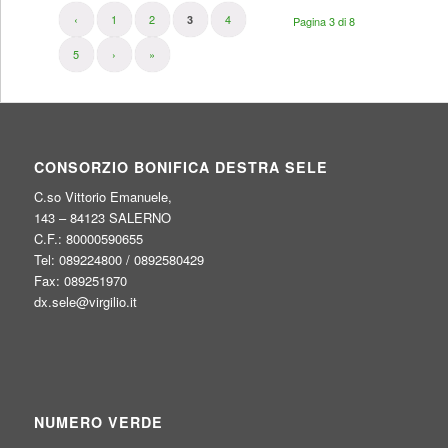
‹
1
2
4
3
Pagina 3 di 8
5
›
»
CONSORZIO BONIFICA DESTRA SELE
C.so Vittorio Emanuele,
143 – 84123 SALERNO
C.F.: 80000590655
Tel: 089224800 / 0892580429
Fax: 089251970
dx.sele@virgilio.it
NUMERO VERDE