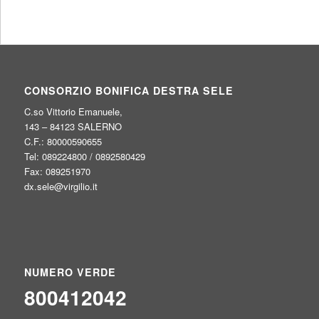
CONSORZIO BONIFICA DESTRA SELE
C.so Vittorio Emanuele,
143 – 84123 SALERNO
C.F.: 80000590655
Tel: 089224800 / 0892580429
Fax: 089251970
dx.sele@virgilio.it
NUMERO VERDE
800412042