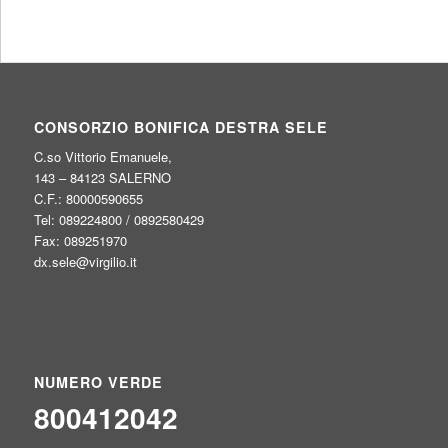
CONSORZIO BONIFICA DESTRA SELE
C.so Vittorio Emanuele,
143 – 84123 SALERNO
C.F.: 80000590655
Tel: 089224800 / 0892580429
Fax: 089251970
dx.sele@virgilio.it
NUMERO VERDE
800412042