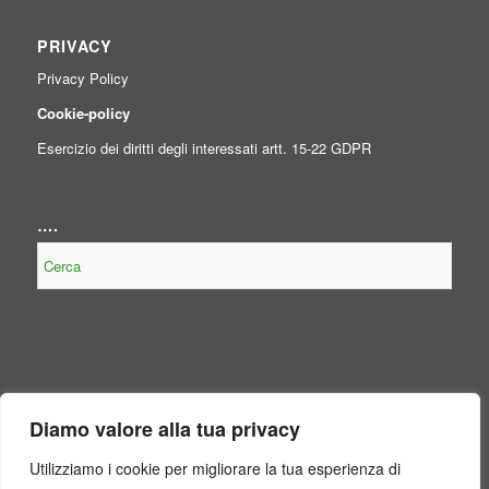
PRIVACY
Privacy Policy
Cookie-policy
Esercizio dei diritti degli interessati artt. 15-22 GDPR
….
NOTE LEGALI
Diamo valore alla tua privacy
Contenuto non presente perché non obbligatorio, per legge, per il
Consorzio.
Utilizziamo i cookie per migliorare la tua esperienza di