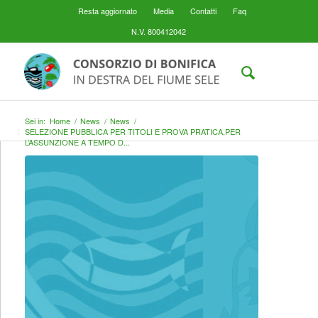
Resta aggiornato
Media
Contatti
Faq
N.V. 800412042
Sei in:
Home
/
News
/
News
/
SELEZIONE PUBBLICA PER TITOLI E PROVA PRATICA,PER
L’ASSUNZIONE A TEMPO D...