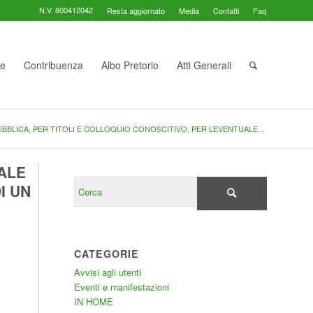
N.V. 800412042
Resta aggiornato
Media
Contatti
Faq
te
Contribuenza
Albo Pretorio
Atti Generali
BBLICA, PER TITOLI E COLLOQUIO CONOSCITIVO, PER L’EVENTUALE...
ALE
I UN
CATEGORIE
Avvisi agli utenti
Eventi e manifestazioni
IN HOME