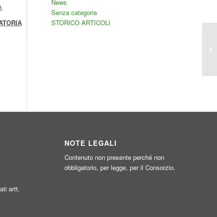
News
A
Senza categoria
STORICO ARTICOLI
ATORIA
NOTE LEGALI
Contenuto non presente perché non
obbligatorio, per legge, per il Consorzio.
ati artt.