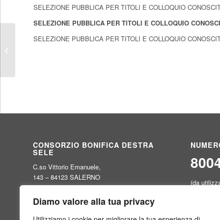
SELEZIONE PUBBLICA PER TITOLI E COLLOQUIO CONOSC
SELEZIONE PUBBLICA PER TITOLI E COLLOQUIO CONOSCI
SELEZIONE PUBBLICA PER TITOLI E COLLOQUIO CONOSC
“MANIFESTAZIONE DI INTERESSE
PER L’AFFIDAMENTO
DELL’INCARICO DI...
CONSORZIO BONIFICA DESTRA
NUMER
SELE
800
C.so Vittorio Emanuele,
143 – 84123 SALERNO
(da utilizz
C.F.: 80000590655
per inform
Tel: 089224800 / 0892580429
Diamo valore alla tua privacy
Fax: 089251970
dx.sele@virgilio.it
Utilizziamo i cookie per migliorare la tua esperienza di