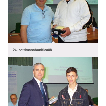
24- settimanabonifica08