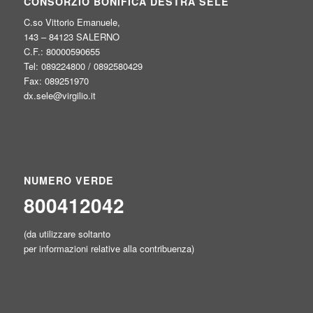
CONSORZIO BONIFICA DESTRA SELE
C.so Vittorio Emanuele,
143 – 84123 SALERNO
C.F.: 80000590655
Tel: 089224800 / 0892580429
Fax: 089251970
dx.sele@virgilio.it
NUMERO VERDE
800412042
(da utilizzare soltanto
per informazioni relative alla contribuenza)