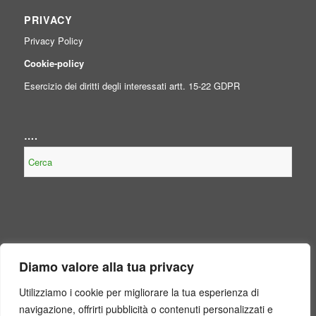
PRIVACY
Privacy Policy
Cookie-policy
Esercizio dei diritti degli interessati artt. 15-22 GDPR
….
NOTE LEGALI
Diamo valore alla tua privacy
Contenuto non presente perché non obbligatorio, per legge, per il
Consorzio.
Utilizziamo i cookie per migliorare la tua esperienza di
navigazione, offrirti pubblicità o contenuti personalizzati e