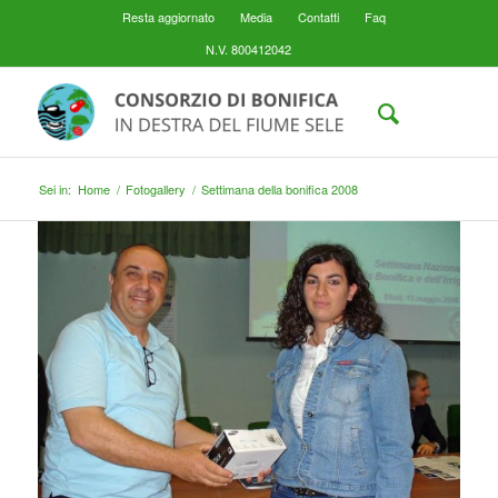
Resta aggiornato
Media
Contatti
Faq
N.V. 800412042
Sei in:
Home
/
Fotogallery
/
Settimana della bonifica 2008