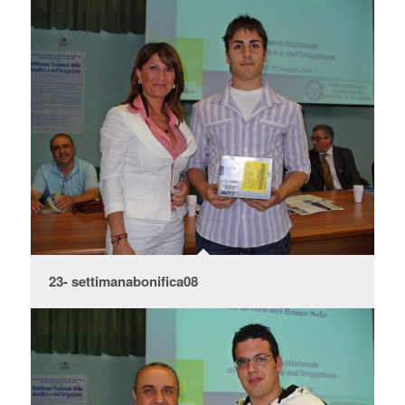
23- settimanabonifica08