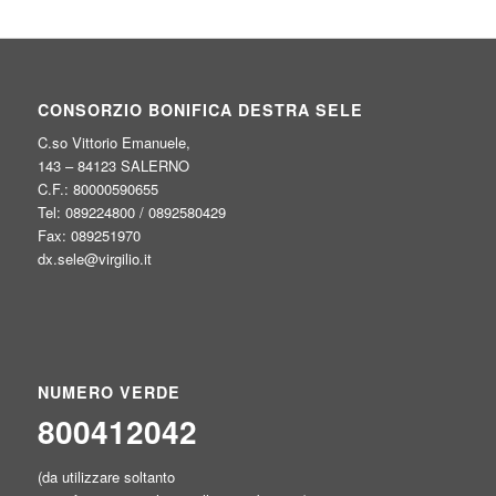
CONSORZIO BONIFICA DESTRA SELE
C.so Vittorio Emanuele,
143 – 84123 SALERNO
C.F.: 80000590655
Tel: 089224800 / 0892580429
Fax: 089251970
dx.sele@virgilio.it
NUMERO VERDE
800412042
(da utilizzare soltanto