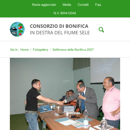
Resta aggiornato
Media
Contatti
Faq
N.V. 800412042
Sei in:
Home
/
Fotogallery
/
Settimana della Bonifica 2007