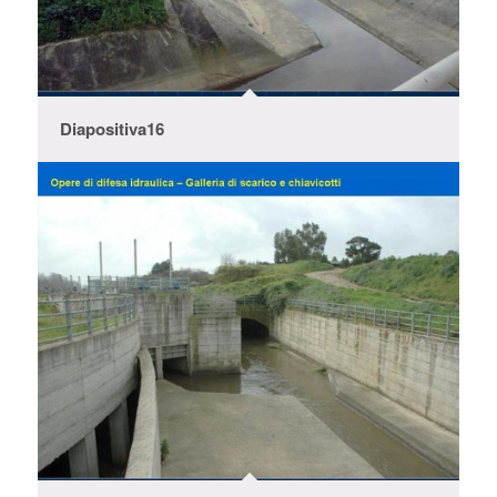
Diapositiva16