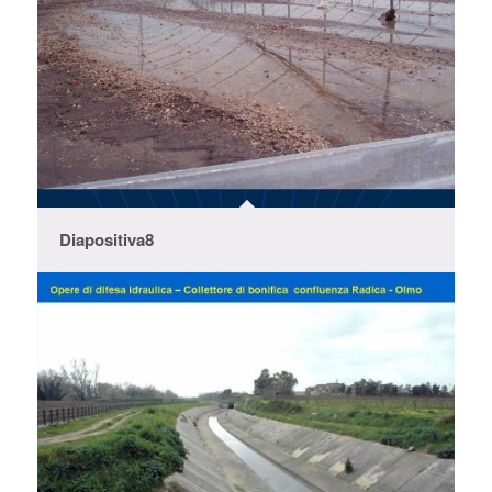
Diapositiva8