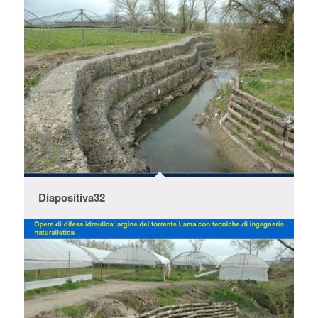
Diapositiva32