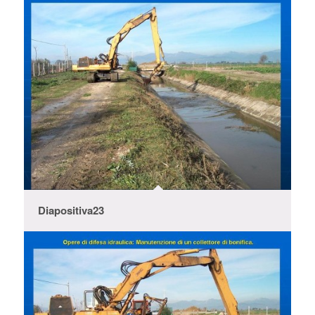
Diapositiva23