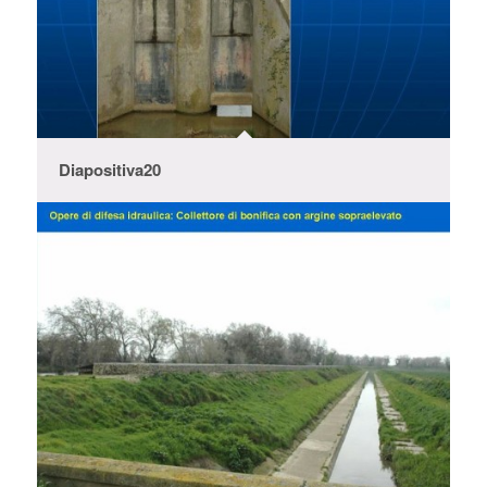
Diapositiva20