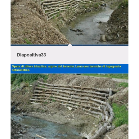
Diapositiva33