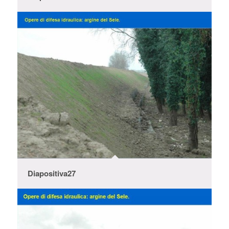
Diapositiva27