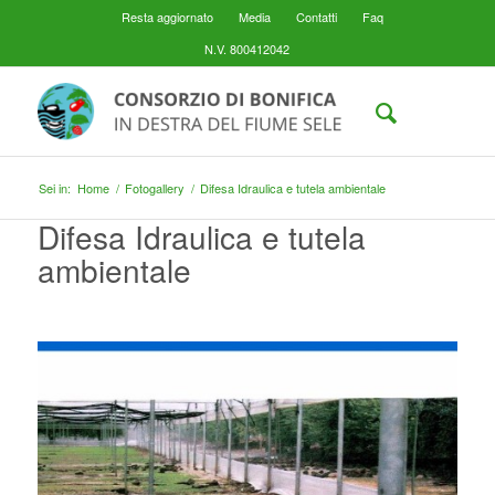
Resta aggiornato
Media
Contatti
Faq
N.V. 800412042
Sei in:
Home
/
Fotogallery
/
Difesa Idraulica e tutela ambientale
Difesa Idraulica e tutela
ambientale