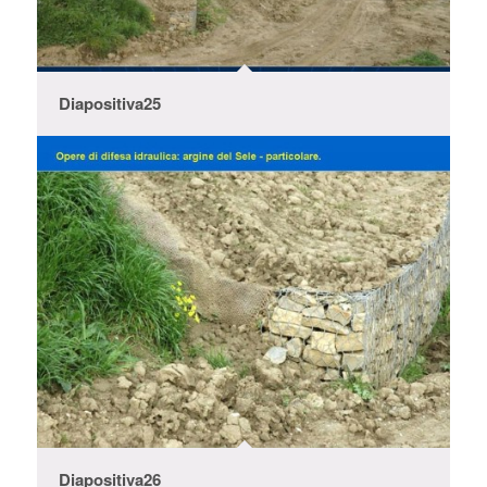
Diapositiva25
Diapositiva26