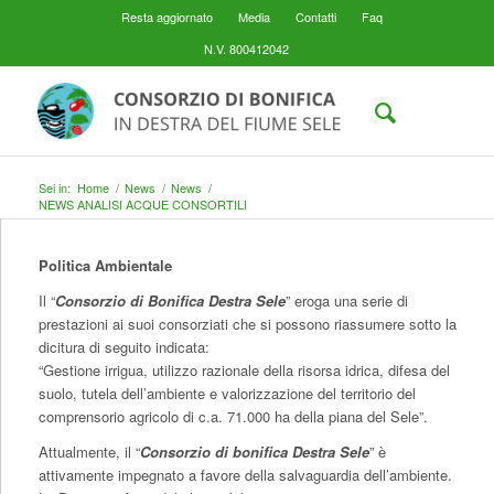
Resta aggiornato
Media
Contatti
Faq
N.V. 800412042
Sei in:
Home
/
News
/
News
/
NEWS ANALISI ACQUE CONSORTILI
Politica Ambientale
Il “
Consorzio di Bonifica Destra Sele
” eroga una serie di
prestazioni ai suoi consorziati che si possono riassumere sotto la
dicitura di seguito indicata:
“Gestione irrigua, utilizzo razionale della risorsa idrica, difesa del
suolo, tutela dell’ambiente e valorizzazione del territorio del
comprensorio agricolo di c.a. 71.000 ha della piana del Sele”.
Attualmente, il “
Consorzio di bonifica Destra Sele
” è
attivamente impegnato a favore della salvaguardia dell’ambiente.