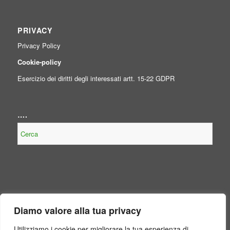
PRIVACY
Privacy Policy
Cookie-policy
Esercizio dei diritti degli interessati artt. 15-22 GDPR
….
NOTE LEGALI
Diamo valore alla tua privacy
Contenuto non presente perché non obbligatorio, per legge, per il
Consorzio.
Utilizziamo i cookie per migliorare la tua esperienza di