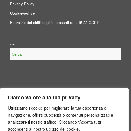
Privacy Policy
Cookie-policy
Esercizio dei diritti degli interessati artt. 15-22 GDPR
….
NOTE LEGALI
Diamo valore alla tua privacy
Contenuto non presente perché non obbligatorio, per legge, per il
Consorzio.
Utilizziamo i cookie per migliorare la tua esperienza di
navigazione, offrirti pubblicità o contenuti personalizzati e
analizzare il nostro traffico. Cliccando “Accetta tutti”,
acconsenti al nostro utilizzo dei cookie.