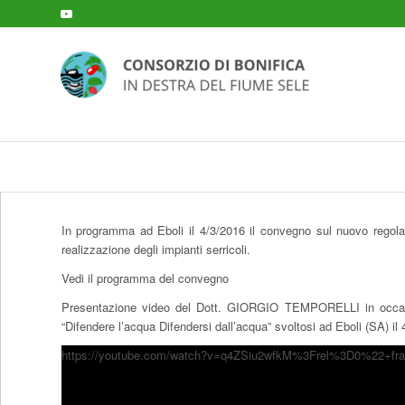
In programma ad Eboli il 4/3/2016 il convegno sul nuovo regolam
realizzazione degli impianti serricoli.
Vedi il programma del convegno
Presentazione video del Dott. GIORGIO TEMPORELLI in occasio
“Difendere l’acqua Difendersi dall’acqua” svoltosi ad Eboli (SA) i
https://youtube.com/watch?v=q4ZSiu2wfkM%3Frel%3D0%22+f