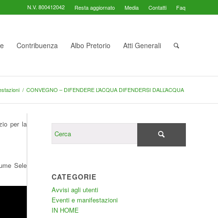
N.V. 800412042
Resta aggiornato
Media
Contatti
Faq
te
Contribuenza
Albo Pretorio
Atti Generali
estazioni
/
CONVEGNO – DIFENDERE L’ACQUA DIFENDERSI DALL’ACQUA
zio per la
iume Sele
CATEGORIE
Avvisi agli utenti
Eventi e manifestazioni
IN HOME