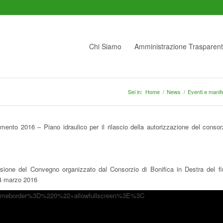
Chi Siamo
Amministrazione Trasparen
Sei in:
Home
/
News
/
Eventi e manif
ento 2016 – Piano idraulico per il rilascio della autorizzazione del consor
ne del Convegno organizzato dal Consorzio di Bonifica in Destra del f
l 4 marzo 2016
rameborder%3D%220%22+allowfullscreen%3E%3C