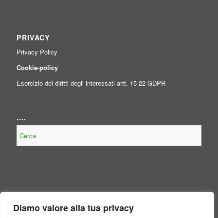
PRIVACY
Privacy Policy
Cookie-policy
Esercizio dei diritti degli interessati artt. 15-22 GDPR
….
NOTE LEGALI
Diamo valore alla tua privacy
Contenuto non presente perché non obbligatorio, per legge, per il