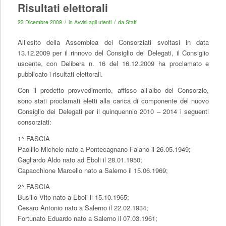
Risultati elettorali
/
/
23 Dicembre 2009
in
Avvisi agli utenti
da
Staff
All’esito della Assemblea dei Consorziati svoltasi in data
13.12.2009 per il rinnovo del Consiglio dei Delegati, il Consiglio
uscente, con Delibera n. 16 del 16.12.2009 ha proclamato e
pubblicato i risultati elettorali.
Con il predetto provvedimento, affisso all’albo del Consorzio,
sono stati proclamati eletti alla carica di componente del nuovo
Consiglio dei Delegati per il quinquennio 2010 – 2014 i seguenti
consorziati:
1^ FASCIA
Paolillo Michele nato a Pontecagnano Faiano il 26.05.1949;
Gagliardo Aldo nato ad Eboli il 28.01.1950;
Capacchione Marcello nato a Salerno il 15.06.1969;
2^ FASCIA
Busillo Vito nato a Eboli il 15.10.1965;
Cesaro Antonio nato a Salerno il 22.02.1934;
Fortunato Eduardo nato a Salerno il 07.03.1961;