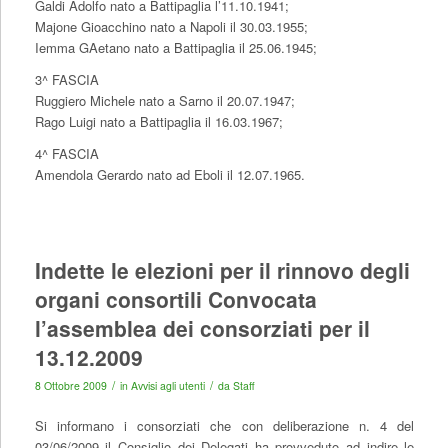
Galdi Adolfo nato a Battipaglia l’11.10.1941;
Majone Gioacchino nato a Napoli il 30.03.1955;
Iemma GAetano nato a Battipaglia il 25.06.1945;
3^ FASCIA
Ruggiero Michele nato a Sarno il 20.07.1947;
Rago Luigi nato a Battipaglia il 16.03.1967;
4^ FASCIA
Amendola Gerardo nato ad Eboli il 12.07.1965.
Indette le elezioni per il rinnovo degli
organi consortili Convocata
l’assemblea dei consorziati per il
13.12.2009
/
/
8 Ottobre 2009
in
Avvisi agli utenti
da
Staff
Si informano i consorziati che con deliberazione n. 4 del
03/06/2009 il Consiglio dei Delegati ha provveduto ad indire le