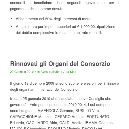
consortili e beneficiare delle seguenti agevolazioni per il
pagamento delle somme dovute:
Abbattimento del 50% degli interessi di mora
A richiesta e per importi superiori ad € 1.000,00, ripartizione
del debito complessivo in massimo sei rate mensili.
Rinnovati gli Organi del Consorzio
/
/
29 Gennaio 2010
in
Avvisi agli utenti
da
Staff
Il giorno 13 dicembre 2009 si sono svolte le elezioni per il rinnovo
degli organi amministrativi del Consorzio.
In data 25 gennaio 2010 si è insediato il nuovo Consiglio che
governerà l’Ente per il quinquennio 2010-2014, i cui componenti
sono i seguenti:
AMENDOLA Gerardo; BUSILLO Vito,
CAPACCHIONE Marcello, CESARO Antonio, FORTUNATO
Eduardo, GAGLIARDO Aldo, GALDI Adolfo, IEMMA Gaetano,
MAJONE Gioacchino, PAOLILLO Michele, RAGO Luigi,