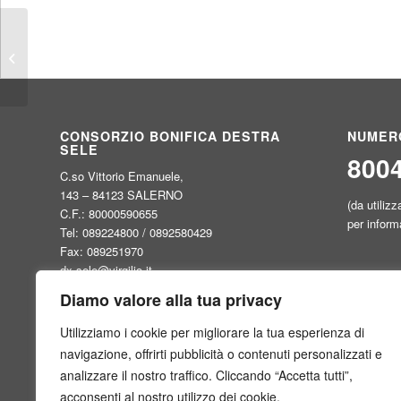
IMPIANTI SERRICOLI – TABELLA A
– AGGIORNAMENTO
CONSORZIO BONIFICA DESTRA
NUMER
SELE
800
C.so Vittorio Emanuele,
143 – 84123 SALERNO
(da utilizz
C.F.: 80000590655
per inform
Tel: 089224800 / 0892580429
Fax: 089251970
dx.sele@virgilio.it
Diamo valore alla tua privacy
Utilizziamo i cookie per migliorare la tua esperienza di
navigazione, offrirti pubblicità o contenuti personalizzati e
analizzare il nostro traffico. Cliccando “Accetta tutti”,
acconsenti al nostro utilizzo dei cookie.