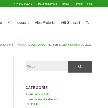
N.V. 800412042
Resta aggiornato
Media
Contatti
Faq
te
Contribuenza
Albo Pretorio
Atti Generali
i agli utenti
/
AVVISO RUOLI CONSORTILI ESERCIZIO FINANZIARIO 2022
CATEGORIE
Avvisi agli utenti
Eventi e manifestazioni
IN HOME