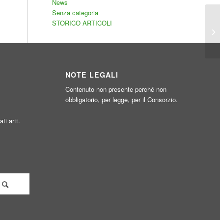
News
Senza categoria
Ap
STORICO ARTICOLI
R
C.
NOTE LEGALI
Contenuto non presente perché non
obbligatorio, per legge, per il Consorzio.
ati artt.