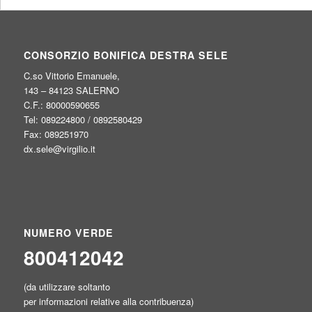
CONSORZIO BONIFICA DESTRA SELE
C.so Vittorio Emanuele,
143 – 84123 SALERNO
C.F.: 80000590655
Tel: 089224800 / 0892580429
Fax: 089251970
dx.sele@virgilio.it
NUMERO VERDE
800412042
(da utilizzare soltanto
per informazioni relative alla contribuenza)