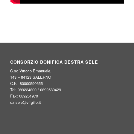
CONSORZIO BONIFICA DESTRA SELE
C.so Vittorio Emanuele,
143 – 84123 SALERNO
C.F.: 80000590655
Tel: 089224800 / 0892580429
Fax: 089251970
dx.sele@virgilio.it