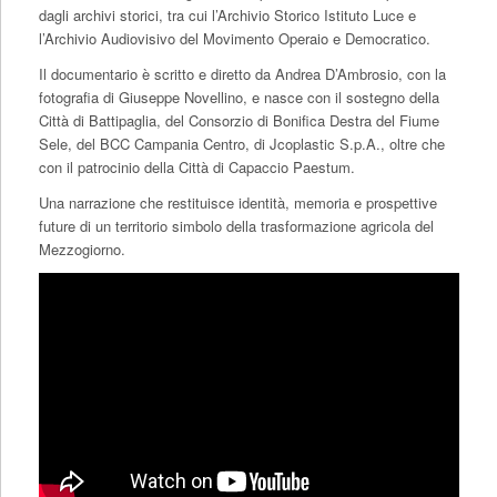
dagli archivi storici, tra cui l’Archivio Storico Istituto Luce e
l’Archivio Audiovisivo del Movimento Operaio e Democratico.
Il documentario è scritto e diretto da Andrea D’Ambrosio, con la
fotografia di Giuseppe Novellino, e nasce con il sostegno della
Città di Battipaglia, del Consorzio di Bonifica Destra del Fiume
Sele, del BCC Campania Centro, di Jcoplastic S.p.A., oltre che
con il patrocinio della Città di Capaccio Paestum.
Una narrazione che restituisce identità, memoria e prospettive
future di un territorio simbolo della trasformazione agricola del
Mezzogiorno.