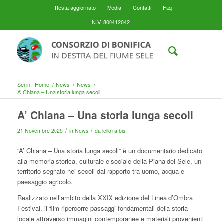
Resta aggiornato
Media
Contatti
Faq
N.V. 800412042
Sei in:
Home
/
News
/
News
/
A’ Chiana – Una storia lunga secoli
A’ Chiana – Una storia lunga secoli
/
/
21 Novembre 2025
in
News
da
lello rafbis
“A’ Chiana – Una storia lunga secoli” è un documentario dedicato
alla memoria storica, culturale e sociale della Piana del Sele, un
territorio segnato nei secoli dal rapporto tra uomo, acqua e
paesaggio agricolo.
Realizzato nell’ambito della XXIX edizione del Linea d’Ombra
Festival, il film ripercorre passaggi fondamentali della storia
locale attraverso immagini contemporanee e materiali provenienti