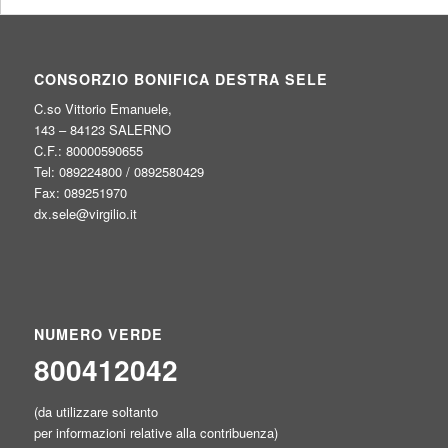
CONSORZIO BONIFICA DESTRA SELE
C.so Vittorio Emanuele,
143 – 84123 SALERNO
C.F.: 80000590655
Tel: 089224800 / 0892580429
Fax: 089251970
dx.sele@virgilio.it
NUMERO VERDE
800412042
(da utilizzare soltanto
per informazioni relative alla contribuenza)