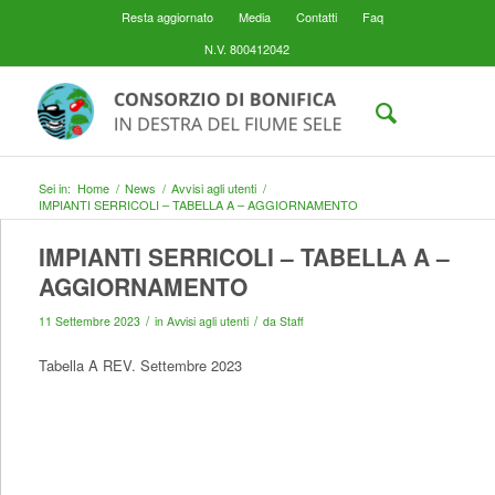
Resta aggiornato
Media
Contatti
Faq
N.V. 800412042
Sei in:
Home
/
News
/
Avvisi agli utenti
/
IMPIANTI SERRICOLI – TABELLA A – AGGIORNAMENTO
IMPIANTI SERRICOLI – TABELLA A –
AGGIORNAMENTO
/
/
11 Settembre 2023
in
Avvisi agli utenti
da
Staff
Tabella A REV. Settembre 2023